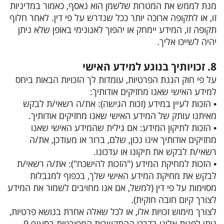
מנת לממש את המטרות שלשמן הוא נאסף, כאמור במדיניות
זו, או לתקופה ארוכה יותר ככל שנדרש על פי דין. לאחר חלוף
תקופה זו, המידע יימחק או יהפוך לאנונימי באופן שלא ניתן
יהיה לשייכו אליך.
8. זכויותיך בנוגע למידע האישי
על פי חוק הגנת הפרטיות, עומדות לך הזכויות הבאות ביחס
למידע האישי שאנו מחזיקים אודותיך:
• הזכות לעיין במידע (זכות הגישה): את/ה רשאי/ת לבקש
מאיתנו עותק של המידע האישי שאנו מחזיקים אודותיך.
• הזכות לתיקון המידע: אם גילית שהמידע האישי שאנו
מחזיקים אודותיך אינו נכון, שלם, ברור או מעודכן, את/ה
רשאי/ת לבקש את תיקונו או עדכונו.
• הזכות למחיקת המידע ("הזכות להישכח"): את/ה רשאי/ת
לבקש את מחיקת המידע האישי שלך, בכפוף למגבלות
מסוימות על פי דין (למשל, אם אנו מחויבים לשמור את המידע
לצורך קיום חובה חוקית).
לצורך מימוש זכויות אלו, או לכל שאלה אחרת בנושא פרטיות,
ניתן לפנות אלינו בדרכי ההתקשרות המפורטות בסעיף 9