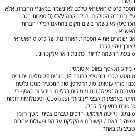
רכישות.
מספר כרטיס האשראי שלכם לא נשמר במאגרי החברה, אלא
ע"י החברה הסולקת. בכל מקרה CVV (3 ספרות בגב
הכרטיס) לא נשמר בשום מקום בהתאם לכללי חברות
האשראי.
אנו שומרים את 4 הספרות האחרונות של כרטיס האשראי
לצורך זיהוי בלבד.
o בעת הרשמה לדיוור: כתובת דואר אלקטרוני.
• מידע הנאסף באופן אוטומטי:
o מידע טכני ודיגיטלי: כתובת IP, מזהים דיגיטליים ייחודיים
(כגון מזהי עוגיות), סוג הדפדפן, סוג המכשיר ממנו גלשת,
מערכת ההפעלה ונתוני מיקום כלליים. מידע זה נאסף בין
היתר באמצעות קבצי "עוגיות" (Cookies) וטכנולוגיות דומות,
כמפורט בסעיף 5 להלן.
o נתוני גלישה ושימוש: הדפים שבהם צפית, משך הזמן
ששהית באתר, קישורים שהקלקת עליהם ופעולות אחרות
שביצעת באתר.