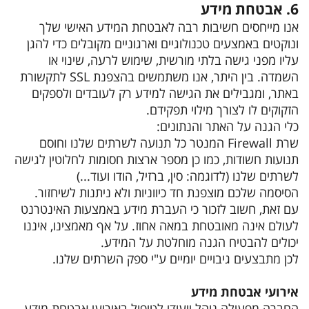
6. אבטחת מידע
אנו מייחסים חשיבות רבה לאבטחת המידע האישי שלך
ונוקטים באמצעים טכנולוגיים וארגוניים מקובלים כדי להגן
עליו מפני גישה בלתי מורשית, שימוש לרעה, שינוי או
השמדה. בין היתר, אנו משתמשים בהצפנת SSL לתקשורת
באתר, ומגבילים את הגישה למידע רק לעובדים ולספקים
הזקוקים לו לצורך מילוי תפקידם.
כלי הגנה על האתר והנתונים:
שרת Firewall המנטר כל תנועה לשרתים שלנו וחוסם
תנועות חשודות, כמו כן מספר ארצות חסומות לחלוטין לגישה
לשרתים שלנו (לדוגמה: סין, ברזיל, הודו ועוד...)
הסיסמה שלכם מוצפנת חד כיווניות ולא ניתנות לשיחזור.
עם זאת, חשוב לזכור כי העברת מידע באמצעות האינטרנט
לעולם אינה מאובטחת במאה אחוז. על אף מאמצינו, איננו
יכולים להבטיח הגנה מוחלטת על המידע.
לכן מתבצעים גיבויים יומיים ע"י ספק השרתים שלנו.
אירועי אבטחת מידע
החברה מפעילה נוהל ייעודי לטיפול באירועי אבטחת מידע.