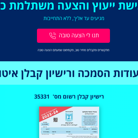
גישת ייעוץ והצעה משתלמת כב
מגיעים עד אליך, ללא התחייבות
תנו לי הצעה טובה
מתקשרים ומקבלים מחיר טוב, מקסימום שמעתם הצעה טובה
ודות הסמכה ורישיון קבלן איטו
רישיון קבלן רשום מס' 35331