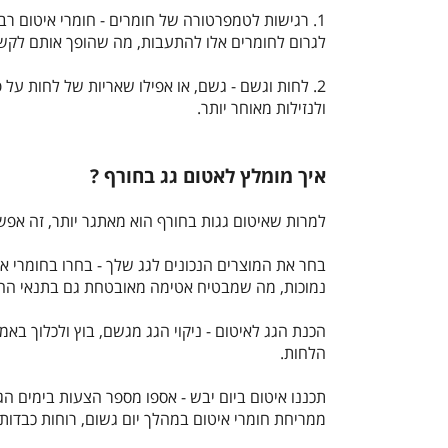
1. רגישות לטמפרטורה של חומרים - חומרי איטום רבים של גגות מנוסחים לביצועים הטובים ביותר בטווח טמפרטורות ספציפי, בדרך כלל מעל 40°
לגרום לחומרים אלו להתעבות, מה שהופך אותם לקשי
2. לחות וגשם - גשם, או אפילו שאריות של לחות על
ולנזילות מאוחר יותר.
איך מומלץ לאטום גג בחורף ?
למרות שאיטום גגות בחורף הוא מאתגר יותר, זה אפש
בחר את המוצרים הנכונים לגג שלך - בחרו בחומרי אי
נמוכות, מה שמבטיח אטימה מאובטחת גם בתנאי החו
הכנת הגג לאיטום - ניקוי הגג מגשם, בוץ ולכלוך באמ
הלחות.
תכננו איטום ביום יבש - אספו מספר הצעות בימים ה
ממריחת חומרי איטום במהלך יום גשום, רוחות כבדות א