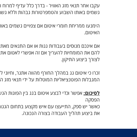
עקבו אחר תנאי מזג האוויר - בדרך כלל עדיף למרוח 
גשמים באותו השבוע והטמפרטורות גבהות וללא גשם
הימנעו ממריחת חומרי איטום אם צפויים גשמים באות
האיטום.
אם אינכם מנוסים בעבודות גגות או אם התנאים מאתגר
להם את המומחיות להעריך אם זה אפשרי לאטום את 
לצורך ביצוע התיקון.
זכרו כי איטום גג במהלך החורף מהווה אתגר, וחיוני לא
המגבלות הפוטנציאליות המוטלות על ידי תנאי מזג הא
לסיכום:
אפשר וכדי לבצע איטום בגג בין הפוגות הגש
הפסקה
כאשר יש ספק, התייעצו עם איש מקצוע בתחום הגגות
את ביצוע תהליך העבודה בצורה הנכונה.