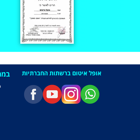
אופל איטום ברשתות החברתיות
במה
י