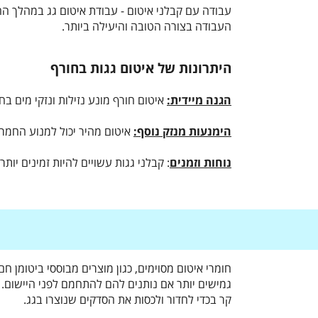
עבודה עם קבלני איטום - עבודת איטום גג במהלך החור
העבודה בצורה הטובה והיעילה ביותר.
היתרונות של איטום גגות בחורף
הגנה מיידית:
איטום חורף מונע נזילות ונזקי מים ב
הימנעות מנזק נוסף:
איטום מהיר יכול למנוע החמר
נוחות וזמנים
: קבלני גגות עשויים להיות זמינים יות
חומרי איטום מסוימים, כגון מוצרים מבוססי ביטומן חם
גמישים יותר אם נותנים להם להתחמם לפני היישום. ד
קר בכדי לחדור ולכסות את הסדקים שנוצרו בגג.