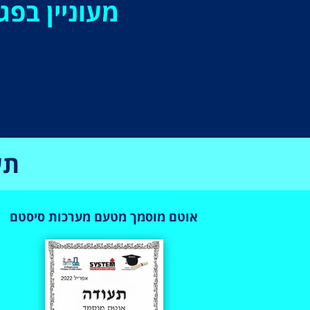
מעוניין בפ
תע
אוטם מוסמך מטעם מערכות סיסטם