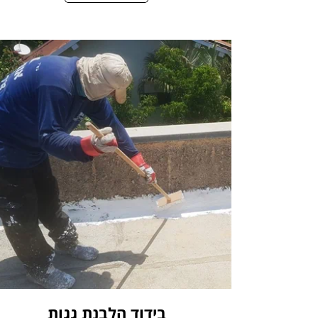
בידוד
הלבנת גגות