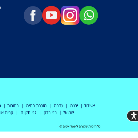
י
אשדוד | יבנה | גדרה | מזכרת בתיה | רחובות | נס 
שמואל | בני ברק | גני תקווה | קרית א
כל הזכויות שמורים לאופל איטום ©