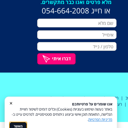
מלא פרטים ואנו כבר מתקשרים.
או חייג 054-664-2008
דברו איתי
ב | רמת גן | גבעתיים | קרית אונו | יהוד | גבעת
×
אנו שומרים על פרטיותכם
יה | רעננה | כפר שמריהו | כפר סבא |
באתר נעשה שימוש בעוגיות (Cookies) וכלים דומים לשיפור חוויית
הגלישה, התאמת תוכן אישי וביצוע ניתוחים סטטיסטיים. לפרטים עיינו ב-
מדיניות הפרטיות
.
מאשר